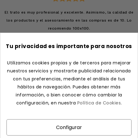
El trato es muy profesional y excelente. Asimismo, la calidad de
los productos y el asesoramiento en las compras es de 10. Lo
recomiendo 100x100.
Georgina Romero
Tu privacidad es importante para nosotros





Utilizamos cookies propias y de terceros para mejorar
Ver más comentarios en Google
nuestros servicios y mostrarte publicidad relacionada
con tus preferencias, mediante el análisis de tus
hábitos de navegación.
Puedes obtener más
Contacto
información, o bien conocer cómo cambiar la
Aviso legal
configuración, en nuestra
Política de Cookies
.
Envío y devoluciones
Política de privacidad
Política de cookies
Configurar Cookies
Configurar
Nuestros criterios