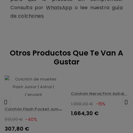
Consulta por
WhatsApp
o lee nuestra
guía
de colchones
.
Otros Productos Que Te Van A
Gustar
Colchón Nerva Firm Astral...
1.958,00 €
-15%
C
Olchón Flash Pocket Junior
1.664,30 €
513,00 €
-40%
307,80 €