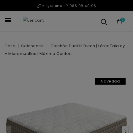
¿Te ayudamos? 966 08 40 96
Casa
Colchones
Colchón Duet III Dicon | Látex Talalay
+ Micromuelles | Máximo Confort
Novedad